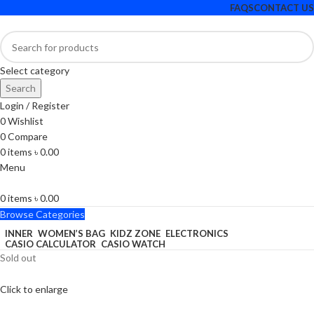
FAQS
CONTACT US
Select category
Search
Login / Register
0
Wishlist
0
Compare
0
items
৳
0.00
Menu
0
items
৳
0.00
Browse Categories
INNER
WOMEN’S BAG
KIDZ ZONE
ELECTRONICS
CASIO CALCULATOR
CASIO WATCH
Sold out
Click to enlarge