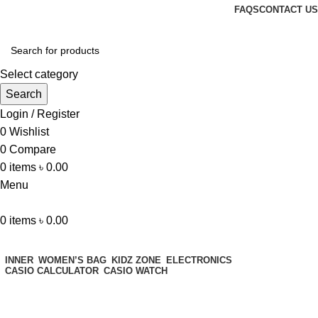
FAQS
CONTACT US
Select category
Search
Login / Register
0
Wishlist
0
Compare
0
items
৳
0.00
Menu
0
items
৳
0.00
Browse Categories
INNER
WOMEN’S BAG
KIDZ ZONE
ELECTRONICS
CASIO CALCULATOR
CASIO WATCH