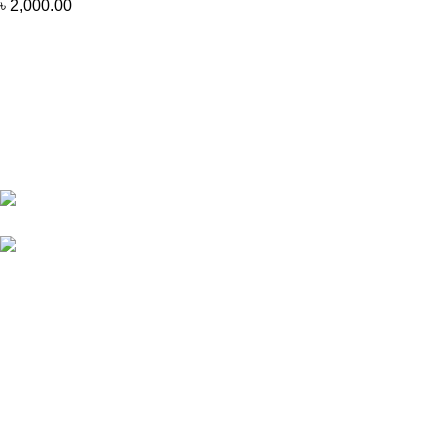
৳
2,000.00
House-10, Road-9, Block-C, Avenue-5, Section-11,
Mirpur, Pallabi, Dhaka-1216
Phone:+8801633209090
Recent Posts
test
January 17, 2025
No Comments
Our stores