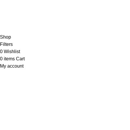
New Collection
Woman Dress
Contact Us
Latest News
2024
Ponnaloy
Developing Partner Hazaat
.
Shop
Filters
0
Wishlist
0
items
Cart
My account