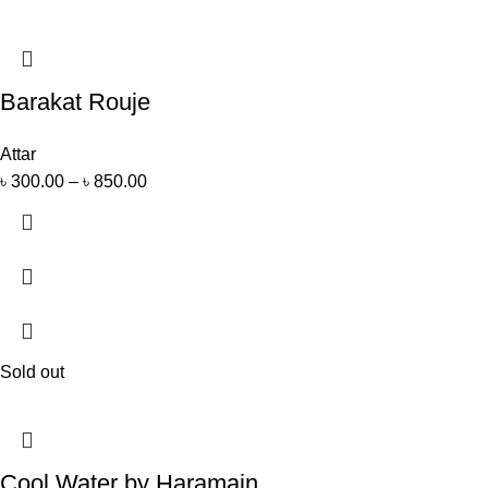
Barakat Rouje
Attar
৳
300.00
–
৳
850.00
Sold out
Cool Water by Haramain